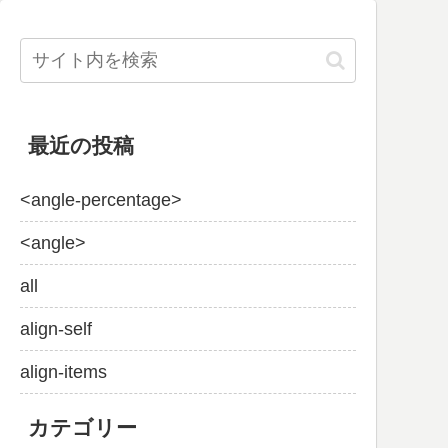
最近の投稿
<angle-percentage>
<angle>
all
align-self
align-items
カテゴリー